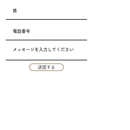
送信する
斎庭
一般社団法人天河斎庭
奈良県吉野郡天川村坪内