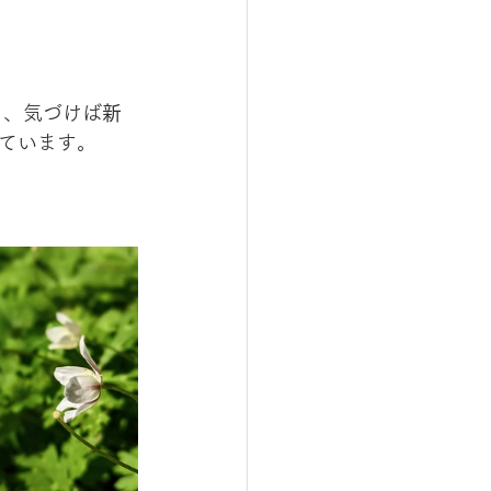
も、気づけば
新
ています。