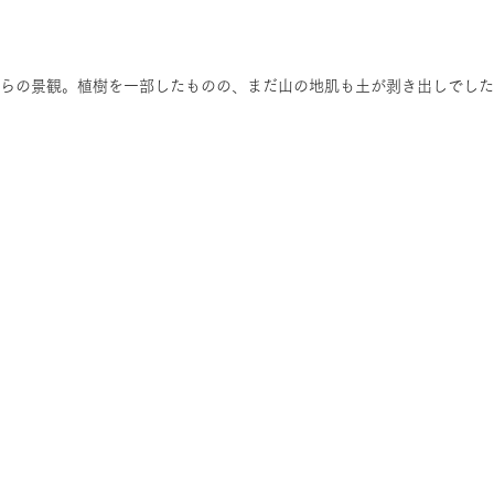
杜からの景観。植樹を一部したものの、まだ山の地肌も土が剥き出しでし