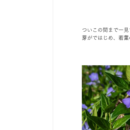
ついこの間まで一見
芽
がではじめ、
若葉